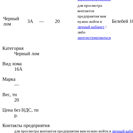
для просмотра
контактов
предприятия вам
Черный
3А
—
20
Белебей
1
нужно войти в
лом
личный кабинет
/
либо
зарегистрироваться
Категория
Черный лом
Вид лома
16А
Марка
—
Вес, тн
20
Цена без НДС, тн
р.
Контакты предприятия
для просмотра контактов предприятия вам нужно войти в
личный каб