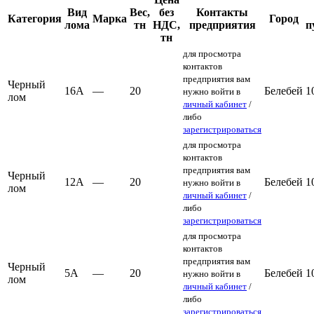
Вид
Вес,
без
Контакты
Категория
Марка
Город
лома
тн
НДС,
предприятия
п
тн
для просмотра
контактов
предприятия вам
Черный
16А
—
20
Белебей
1
нужно войти в
лом
личный кабинет
/
либо
зарегистрироваться
для просмотра
контактов
предприятия вам
Черный
12А
—
20
Белебей
1
нужно войти в
лом
личный кабинет
/
либо
зарегистрироваться
для просмотра
контактов
предприятия вам
Черный
5А
—
20
Белебей
1
нужно войти в
лом
личный кабинет
/
либо
зарегистрироваться